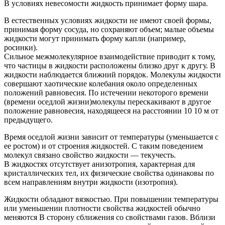
В условиях невесомости жидкость принимает форму шара.
В естественных условиях жидкости не имеют своей формы,
принимая форму сосуда, но сохраняют объем; малые объемы
жидкости могут принимать форму капли (например,
росинки).
Сильное межмолекулярное взаимодействие приводит к тому,
что частицы в жидкости расположены близко друг к другу. В
жидкости наблюдается ближний порядок. Молекулы жидкости
совершают хаотические колебания около определенных
положений равновесия. По истечении некоторого времени
(времени оседлой жизни)молекулы перескакивают в другое
положение равновесия, находящееся на расстоянии 10 10 м от
предыдущего.
Время оседлой жизни зависит от температуры (уменьшается с
ее ростом) и от строения жидкостей. С таким поведением
молекул связано свойство жидкости — текучесть.
В жидкостях отсутствует анизотропия, характерная для
кристаллических тел, их физические свойства одинаковы по
всем направлениям внутри жидкости (изотропия).
Жидкости обладают вязкостью. При повышении температуры
или уменьшении плотности свойства жидкостей обычно
меняются В сторону сближения со свойствами газов. Вблизи