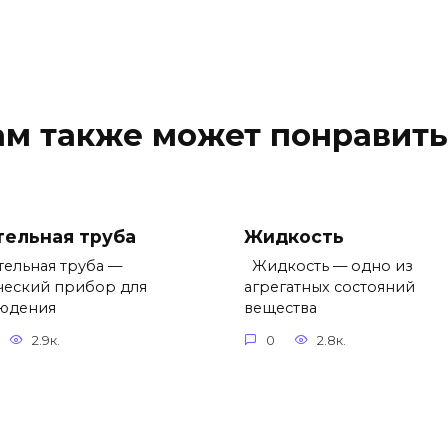
ам также может понравить
тельная труба
Жидкость
ельная труба —
Жидкость — одно из
ческий прибор для
агрегатных состояний
юдения
вещества
2.9к.
0
2.8к.