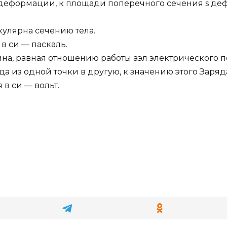
и деформации, к площади поперечного сечения s де
кулярна сечению тела.
 си — паскаль.
на, равная отношению работы аэл электрического
а из одной точки в другую, к значению этого Заряд
в си — вольт.