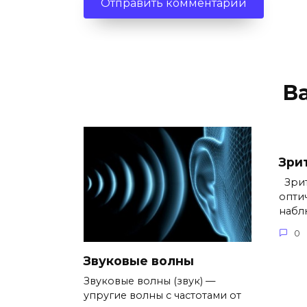
В
Зри
Зрит
опти
набл
0
Звуковые волны
Звуковые волны (звук) —
упругие волны с частотами от