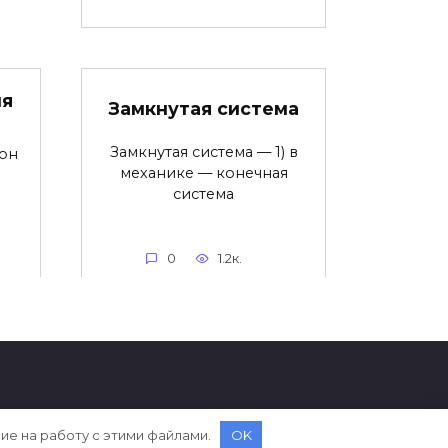
ия
Замкнутая система
Замкнутая система — 1) в
кон
механике — конечная
система
0
1.2к.
сие на работу с этими файлами.
OK