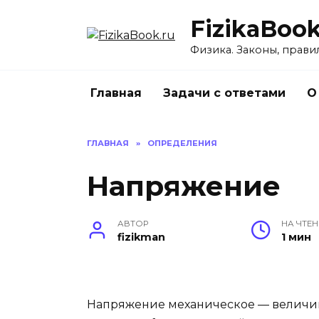
Перейти
FizikaBook
к
содержанию
Физика. Законы, прави
Главная
Задачи с ответами
О
ГЛАВНАЯ
»
ОПРЕДЕЛЕНИЯ
Напряжение
АВТОР
НА ЧТЕН
fizikman
1 мин
Напряжение механическое — величин