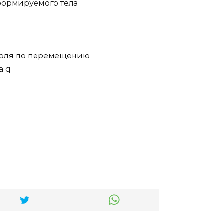
формируемого тела
 поля по перемещению
а q