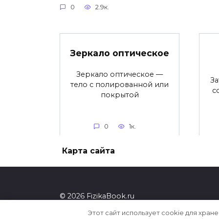
0
2.9к.
Зеркало оптическое
Зеркало оптическое —
З
тело с полированной или
с
покрытой
0
1к.
Карта сайта
© 2026 FizikaBook.ru
Этот сайт использует cookie для хран