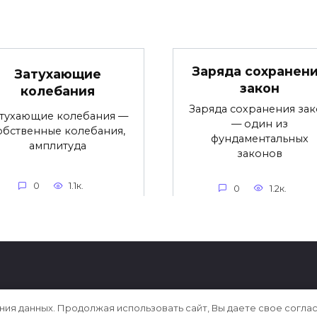
Заряда сохранен
Затухающие
закон
колебания
Заряда сохранения за
атухающие колебания —
— один из
обственные колебания,
фундаментальных
амплитуда
законов
0
1.1к.
0
1.2к.
ения данных. Продолжая использовать сайт, Вы даете свое согла