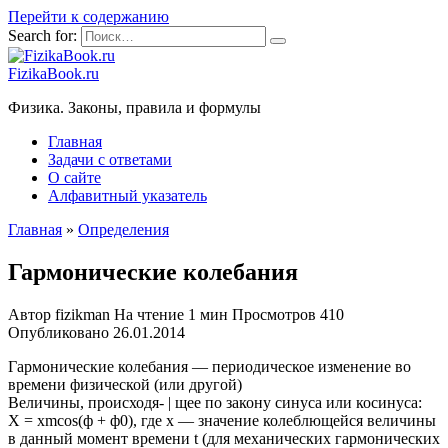
Перейти к содержанию
Search for:
FizikaBook.ru
Физика. Законы, правила и формулы
Главная
Задачи с ответами
О сайте
Алфавитный указатель
Главная
»
Определения
Гармонические колебания
Автор
fizikman
На чтение
1 мин
Просмотров
410
Опубликовано
26.01.2014
Гармонические колебания — периодическое изменение во
времени физической (или другой)
Величины, происходя- | щее по закону синуса или косинуса:
Х = xmcos(ф + ф0), где х — значение колеблющейся величины
в данный момент времени t (для механических гармонических