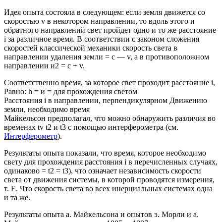
Идея опыта состояла в следующем: если земля движется со
скоростью v в некотором направлении, то вдоль этого и
обратного направлений свет пройдет одно и то же расстояние
i за различное время. В соответствии с законом сложения
скоростей классической механики скорость света в
направлении удаления земли = с — v, а в противоположном
направлении и2 = с + v.
Соответственно время, за которое свет проходит расстояние i,
Равно: h = и = для прохождения светом
Расстояния i в направлении, перпендикулярном Движению
земли, необходимо время
Майкельсон предполагал, что можно обнаружить различия во
временах tv t2 и t3 с помощью интерферометра (см.
Интерферометр
).
Результаты опыта показали, что время, которое необходимо
свету для прохождения расстояния i в перечисленных случаях,
одинаково = t2 = t3), что означает независимость скорости
света от движения системы, в которой проводятся измерения,
т. Е. Что скорость света во всех инерциальных системах одна
и та же.
Результаты опыта а. Майкельсона и опытов э. Морли и а.