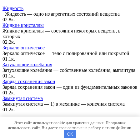
Жидкость
Жидкость — одно из агрегатных состояний вещества
0
2.8к.
Жидкие кристаллы
Жидкие кристаллы — состояния некоторых веществ, в
которых
0
2.2к.
Зеркало оптическое
Зеркало оптическое — тело с полированной или покрытой
0
1.1к.
Затухающие колебания
Затухающие колебания — собственные колебания, амплитуда
0
1.1к.
Заряда сохранения закон
Заряда сохранения закон — один из фундаментальных законов
0
1.2к.
Замкнутая система
Замкнутая система — 1) в механике — конечная система
0
1.2к.
Карта сайта
Этот сайт использует cookie для хранения данных. Продолжая
использовать сайт, Вы даете свое согласие на работу с этими файлами.
© 2026 FizikaBook.ru
OK